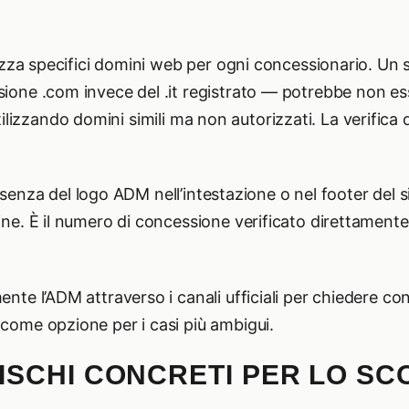
rizza specifici domini web per ogni concessionario. Un
ione .com invece del .it registrato — potrebbe non es
utilizzando domini simili ma non autorizzati. La verifica d
resenza del logo ADM nell’intestazione o nel footer del si
e. È il numero di concessione verificato direttamente s
te l’ADM attraverso i canali ufficiali per chiedere con
come opzione per i casi più ambigui.
 RISCHI CONCRETI PER LO S