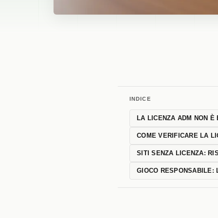
INDICE
LA LICENZA ADM NON È
COME VERIFICARE LA L
SITI SENZA LICENZA: R
GIOCO RESPONSABILE: 