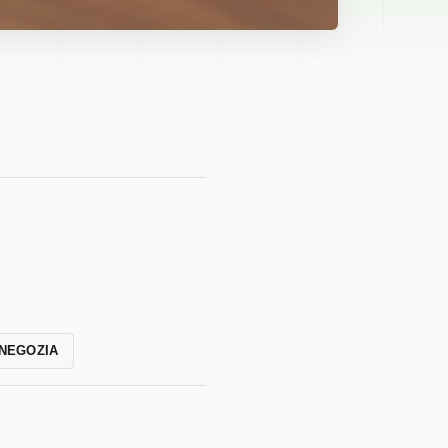
 NEGOZIA