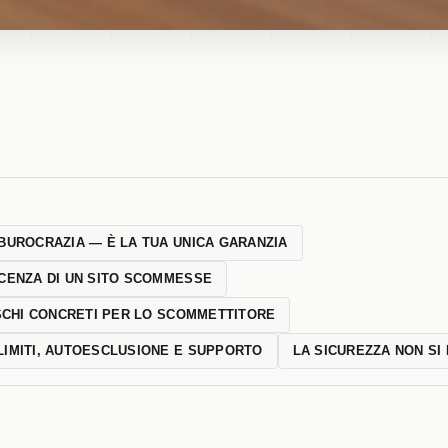
 BUROCRAZIA — È LA TUA UNICA GARANZIA
ICENZA DI UN SITO SCOMMESSE
ISCHI CONCRETI PER LO SCOMMETTITORE
LIMITI, AUTOESCLUSIONE E SUPPORTO
LA SICUREZZA NON SI