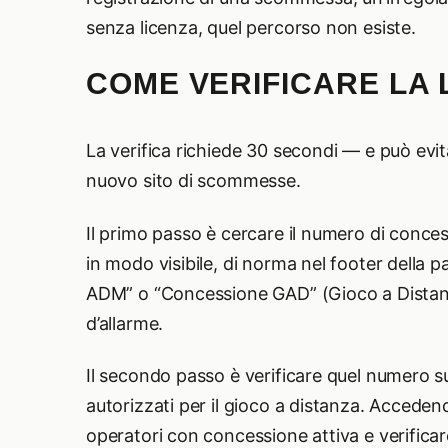
senza licenza, quel percorso non esiste.
COME VERIFICARE LA 
La verifica richiede 30 secondi — e può evita
nuovo sito di scommesse.
Il primo passo è cercare il numero di conce
in modo visibile, di norma nel footer della 
ADM” o “Concessione GAD” (Gioco a Distanza
d’allarme.
Il secondo passo è verificare quel numero su
autorizzati per il gioco a distanza. Accedend
operatori con concessione attiva e verifica