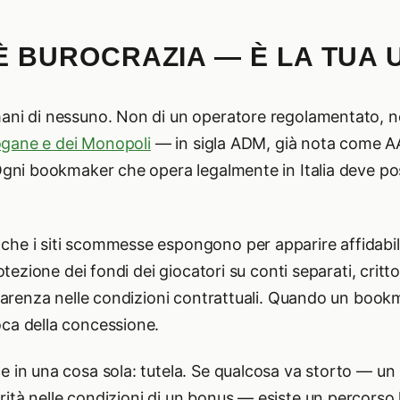
È BUROCRAZIA — È LA TUA 
mani di nessuno. Non di un operatore regolamentato, no
ogane e dei Monopoli
— in sigla ADM, già nota come AAM
. Ogni bookmaker che opera legalmente in Italia deve p
che i siti scommesse espongono per apparire affidabili
rotezione dei fondi dei giocatori su conti separati, critt
asparenza nelle condizioni contrattuali. Quando un boo
oca della concessione.
e in una cosa sola: tutela. Se qualcosa va storto — un
ità nelle condizioni di un bonus — esiste un percorso le