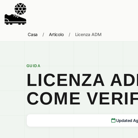
Casa
/
Articolo
/
Licenza ADM
GUIDA
LICENZA AD
COME VERI
Updated Ag