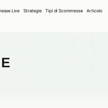
esse Live
Strategie
Tipi di Scommesse
Articolo
NE