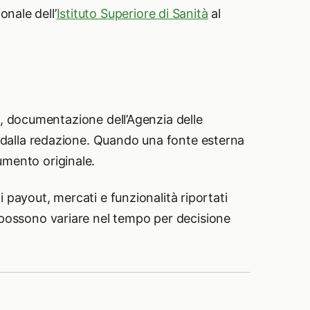
nale dell’
Istituto Superiore di Sanità
al
ADM, documentazione dell’Agenzia delle
ti dalla redazione. Quando una fonte esterna
umento originale.
di payout, mercati e funzionalità riportati
e possono variare nel tempo per decisione