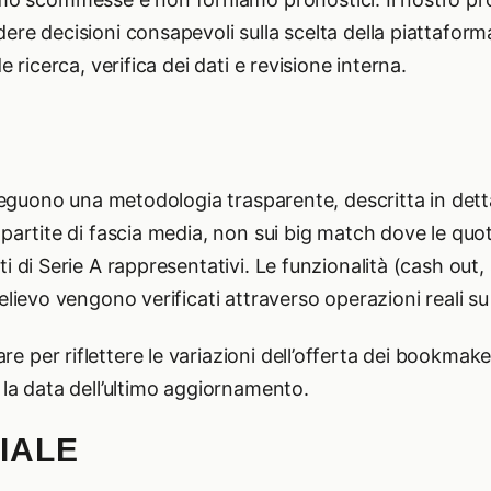
ere decisioni consapevoli sulla scelta della piattaforma
e ricerca, verifica dei dati e revisione interna.
 seguono una metodologia trasparente, descritta in detta
 partite di fascia media, non sui big match dove le quot
ti di Serie A rappresentativi. Le funzionalità (cash out
elievo vengono verificati attraverso operazioni reali su 
 per riflettere le variazioni dell’offerta dei bookmake
 la data dell’ultimo aggiornamento.
IALE