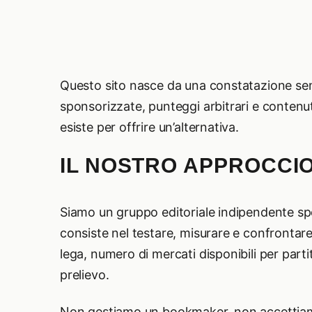
Questo sito nasce da una constatazione sempl
sponsorizzate, punteggi arbitrari e contenuti
esiste per offrire un’alternativa.
IL NOSTRO APPROCCI
Siamo un gruppo editoriale indipendente speci
consiste nel testare, misurare e confrontare 
lega, numero di mercati disponibili per parti
prelievo.
Non gestiamo un bookmaker, non accettiamo 