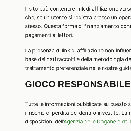
Il sito può contenere link di affiliazione v
che, se un utente si registra presso un ope
stesso. Questa forma di finanziamento cons
pagamenti ai lettori.
La presenza di link di affiliazione non influe
base dei dati raccolti e della metodologia de
trattamento preferenziale nelle nostre guide.
GIOCO RESPONSABILE
Tutte le informazioni pubblicate su questo
il rischio di perdita del denaro investito. 
disposizioni dell’
Agenzia delle Dogane e dei