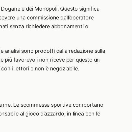
le Dogane e dei Monopoli. Questo significa
ricevere una commissione dall’operatore
rnati senza richiedere abbonamenti o
 le analisi sono prodotti dalla redazione sulla
one più favorevoli non riceve per questo un
 con i lettori e non è negoziabile.
iorenne. Le scommesse sportive comportano
sabile al gioco d’azzardo, in linea con le