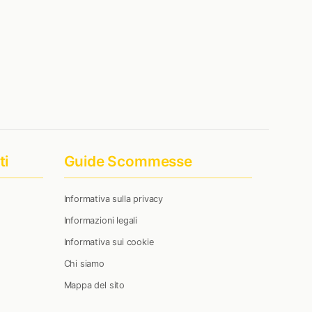
ti
Guide Scommesse
Informativa sulla privacy
Informazioni legali
Informativa sui cookie
Chi siamo
Mappa del sito