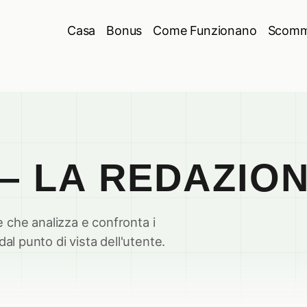
Casa
Bonus
Come Funzionano
Scomm
— LA REDAZIO
 che analizza e confronta i
dal punto di vista dell'utente.