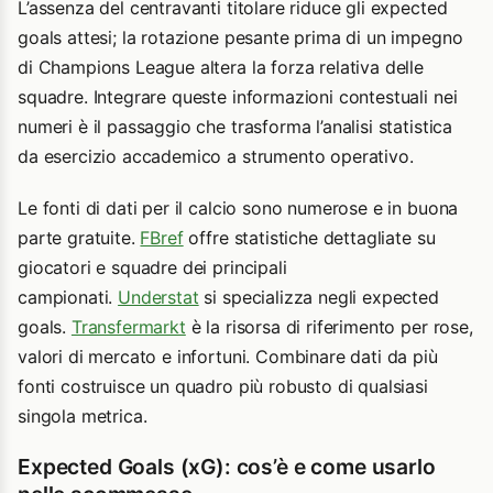
L’assenza del centravanti titolare riduce gli expected
goals attesi; la rotazione pesante prima di un impegno
di Champions League altera la forza relativa delle
squadre. Integrare queste informazioni contestuali nei
numeri è il passaggio che trasforma l’analisi statistica
da esercizio accademico a strumento operativo.
Le fonti di dati per il calcio sono numerose e in buona
parte gratuite.
FBref
offre statistiche dettagliate su
giocatori e squadre dei principali
campionati.
Understat
si specializza negli expected
goals.
Transfermarkt
è la risorsa di riferimento per rose,
valori di mercato e infortuni. Combinare dati da più
fonti costruisce un quadro più robusto di qualsiasi
singola metrica.
Expected Goals (xG): cos’è e come usarlo