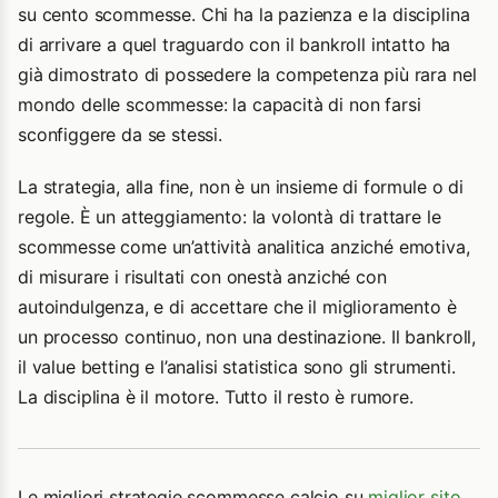
su cento scommesse. Chi ha la pazienza e la disciplina
di arrivare a quel traguardo con il bankroll intatto ha
già dimostrato di possedere la competenza più rara nel
mondo delle scommesse: la capacità di non farsi
sconfiggere da se stessi.
La strategia, alla fine, non è un insieme di formule o di
regole. È un atteggiamento: la volontà di trattare le
scommesse come un’attività analitica anziché emotiva,
di misurare i risultati con onestà anziché con
autoindulgenza, e di accettare che il miglioramento è
un processo continuo, non una destinazione. Il bankroll,
il value betting e l’analisi statistica sono gli strumenti.
La disciplina è il motore. Tutto il resto è rumore.
Le migliori strategie scommesse calcio su
miglior sito