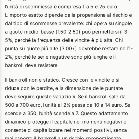
l’unità di scommessa è compresa tra 5 e 25 euro.
L’importo esatto dipende dalla propensione al rischio e
dal tipo di scommesse prevalente: chi opera su singole
a quote medio-basse (1.50-2.50) può permettersi il 3-
5%, perché la frequenza delle vincite è più alta. Chi
punta su quote più alte (3.00+) dovrebbe restare nell’1-
2%, perché le serie negative sono più lunghe e il
bankroll deve resistere.
Il bankroll non è statico. Cresce con le vincite e si
riduce con le perdite, e la dimensione delle puntate
deve seguire queste variazioni. Se il bankroll sale da
500 a 700 euro, l’unità al 2% passa da 10 a 14 euro. Se
scende a 350, l’unità scende a 7. Questo adattamento
dinamico protegge il capitale nei momenti negativi e
consente di capitalizzare nei momenti positivi, senza
mai esporre il bankroll a un rischio sproporzionato.