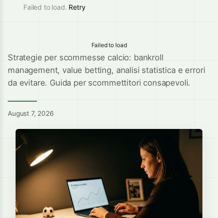
Failed to load.
Retry
Failed to load
Strategie per scommesse calcio: bankroll
management, value betting, analisi statistica e errori
da evitare. Guida per scommettitori consapevoli.
August 7, 2026