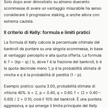
Solo dopo aver dimostrato su almeno duecento
scommesse di avere un vantaggio misurabile ha senso
considerare il progressive staking, e anche allora con
estrema cautela.
Il criterio di Kelly: formula e limiti pratici
La formula di Kelly calcola la percentuale ottimale del
bankroll da puntare su una singola scommessa, in base
al vantaggio percepito e alla quota offerta. La formula
è: f = (bp – q) / b, dove f è la frazione del bankroll, b è
la quota decimale meno 1, p è la probabilità stimata di
vincita e q è la probabilità di perdita (1 – p).
Esempio pratico: quota 3.00, probabilità stimata di
vittoria 40%. b = 2, p = 0.40, q = 0.60. f = (2 × 0.40 –
0.60) / 2 = 0.10, cioè il 10% del bankroll. È una puntata
aggressiva, e qui emerge il limite principale del Kelly