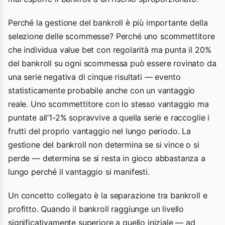
Perché la gestione del bankroll è più importante della
selezione delle scommesse? Perché uno scommettitore
che individua value bet con regolarità ma punta il 20%
del bankroll su ogni scommessa può essere rovinato da
una serie negativa di cinque risultati — evento
statisticamente probabile anche con un vantaggio
reale. Uno scommettitore con lo stesso vantaggio ma
puntate all’1-2% sopravvive a quella serie e raccoglie i
frutti del proprio vantaggio nel lungo periodo. La
gestione del bankroll non determina se si vince o si
perde — determina se si resta in gioco abbastanza a
lungo perché il vantaggio si manifesti.
Un concetto collegato è la separazione tra bankroll e
profitto. Quando il bankroll raggiunge un livello
significativamente superiore a quello iniziale — ad