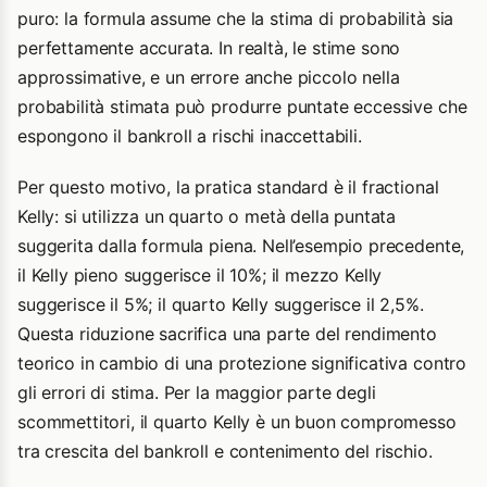
puro: la formula assume che la stima di probabilità sia
perfettamente accurata. In realtà, le stime sono
approssimative, e un errore anche piccolo nella
probabilità stimata può produrre puntate eccessive che
espongono il bankroll a rischi inaccettabili.
Per questo motivo, la pratica standard è il fractional
Kelly: si utilizza un quarto o metà della puntata
suggerita dalla formula piena. Nell’esempio precedente,
il Kelly pieno suggerisce il 10%; il mezzo Kelly
suggerisce il 5%; il quarto Kelly suggerisce il 2,5%.
Questa riduzione sacrifica una parte del rendimento
teorico in cambio di una protezione significativa contro
gli errori di stima. Per la maggior parte degli
scommettitori, il quarto Kelly è un buon compromesso
tra crescita del bankroll e contenimento del rischio.