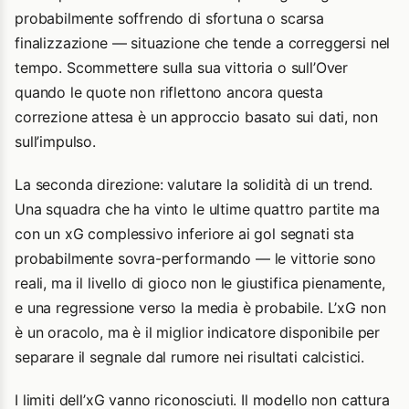
probabilmente soffrendo di sfortuna o scarsa
finalizzazione — situazione che tende a correggersi nel
tempo. Scommettere sulla sua vittoria o sull’Over
quando le quote non riflettono ancora questa
correzione attesa è un approccio basato sui dati, non
sull’impulso.
La seconda direzione: valutare la solidità di un trend.
Una squadra che ha vinto le ultime quattro partite ma
con un xG complessivo inferiore ai gol segnati sta
probabilmente sovra-performando — le vittorie sono
reali, ma il livello di gioco non le giustifica pienamente,
e una regressione verso la media è probabile. L’xG non
è un oracolo, ma è il miglior indicatore disponibile per
separare il segnale dal rumore nei risultati calcistici.
I limiti dell’xG vanno riconosciuti. Il modello non cattura