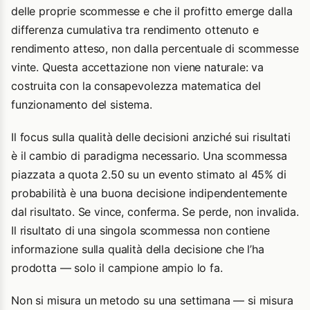
delle proprie scommesse e che il profitto emerge dalla
differenza cumulativa tra rendimento ottenuto e
rendimento atteso, non dalla percentuale di scommesse
vinte. Questa accettazione non viene naturale: va
costruita con la consapevolezza matematica del
funzionamento del sistema.
Il focus sulla qualità delle decisioni anziché sui risultati
è il cambio di paradigma necessario. Una scommessa
piazzata a quota 2.50 su un evento stimato al 45% di
probabilità è una buona decisione indipendentemente
dal risultato. Se vince, conferma. Se perde, non invalida.
Il risultato di una singola scommessa non contiene
informazione sulla qualità della decisione che l’ha
prodotta — solo il campione ampio lo fa.
Non si misura un metodo su una settimana — si misura