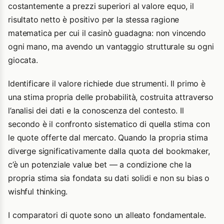
costantemente a prezzi superiori al valore equo, il
risultato netto è positivo per la stessa ragione
matematica per cui il casinò guadagna: non vincendo
ogni mano, ma avendo un vantaggio strutturale su ogni
giocata.
Identificare il valore richiede due strumenti. Il primo è
una stima propria delle probabilità, costruita attraverso
l’analisi dei dati e la conoscenza del contesto. Il
secondo è il confronto sistematico di quella stima con
le quote offerte dal mercato. Quando la propria stima
diverge significativamente dalla quota del bookmaker,
c’è un potenziale value bet — a condizione che la
propria stima sia fondata su dati solidi e non su bias o
wishful thinking.
I comparatori di quote sono un alleato fondamentale.