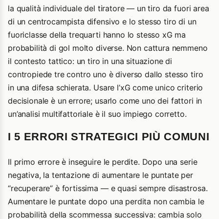
la qualità individuale del tiratore — un tiro da fuori area
di un centrocampista difensivo e lo stesso tiro di un
fuoriclasse della trequarti hanno lo stesso xG ma
probabilità di gol molto diverse. Non cattura nemmeno
il contesto tattico: un tiro in una situazione di
contropiede tre contro uno è diverso dallo stesso tiro
in una difesa schierata. Usare l’xG come unico criterio
decisionale è un errore; usarlo come uno dei fattori in
un’analisi multifattoriale è il suo impiego corretto.
I 5 ERRORI STRATEGICI PIÙ COMUNI
Il primo errore è inseguire le perdite. Dopo una serie
negativa, la tentazione di aumentare le puntate per
“recuperare” è fortissima — e quasi sempre disastrosa.
Aumentare le puntate dopo una perdita non cambia le
probabilità della scommessa successiva: cambia solo