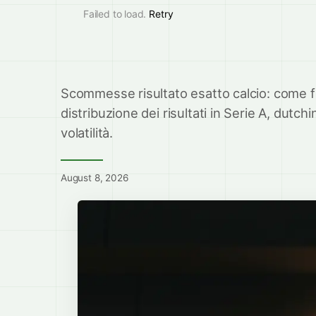
Failed to load.
Retry
Scommesse risultato esatto calcio: come f
distribuzione dei risultati in Serie A, dutch
volatilità.
August 8, 2026