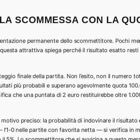
: LA SCOMMESSA CON LA QUO
la tentazione permanente dello scommettitore. Pochi merc
uesta attrattiva spiega perché il risultato esatto rest
eggio finale della partita. Non l’esito, non il numero tot
sultati più probabili e superano agevolmente quota 100
nifica che una puntata di 2 euro restituirebbe oltre 1.0
otivo preciso: la probabilità di indovinare il risultato 
 l’1-0 nelle partite con favorita netta — si verifica in m
to il 5%. Lo scommettitore che si avvicina a questo m