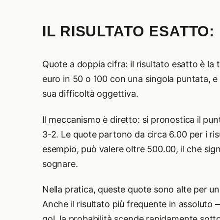
IL RISULTATO ESATTO
Quote a doppia cifra: il risultato esatto è 
euro in 50 o 100 con una singola puntata, e q
sua difficoltà oggettiva.
Il meccanismo è diretto: si pronostica il punt
3-2. Le quote partono da circa 6.00 per i ri
esempio, può valere oltre 500.00, il che sig
sognare.
Nella pratica, queste quote sono alte per un m
Anche il risultato più frequente in assoluto —
gol, la probabilità scende rapidamente sot