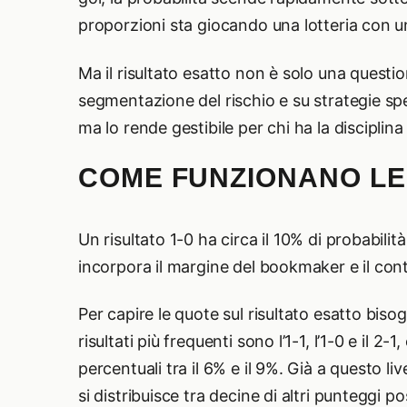
proporzioni sta giocando una lotteria con u
Ma il risultato esatto non è solo una question
segmentazione del rischio e su strategie sp
ma lo rende gestibile per chi ha la disciplina 
COME FUNZIONANO LE
Un risultato 1-0 ha circa il 10% di probabil
incorpora il margine del bookmaker e il cont
Per capire le quote sul risultato esatto bisogn
risultati più frequenti sono l’1-1, l’1-0 e il
percentuali tra il 6% e il 9%. Già a questo li
si distribuisce tra decine di altri punteggi p