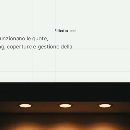
Failed to load
unzionano le quote,
ing, coperture e gestione della