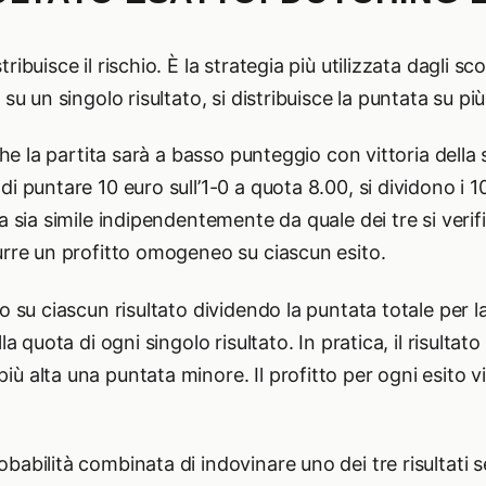
buisce il rischio. È la strategia più utilizzata dagli sco
u un singolo risultato, si distribuisce la puntata su più 
che la partita sarà a basso punteggio con vittoria della s
 puntare 10 euro sull’1-0 a quota 8.00, si dividono i 10 e
 sia simile indipendentemente da quale dei tre si verifica
durre un profitto omogeneo su ciascun esito.
o su ciascun risultato dividendo la puntata totale per 
la quota di ogni singolo risultato. In pratica, il risult
iù alta una puntata minore. Il profitto per ogni esito 
abilità combinata di indovinare uno dei tre risultati s