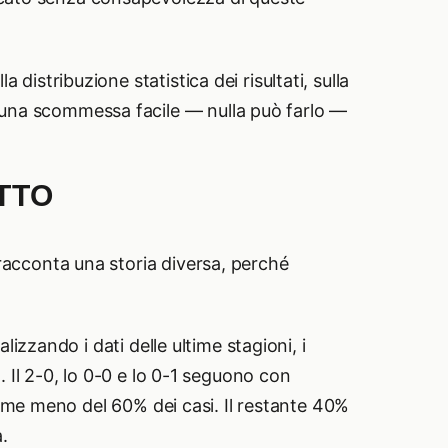
distribuzione statistica dei risultati, sulla
n una scommessa facile — nulla può farlo —
TTO
 racconta una storia diversa, perché
alizzando i dati delle ultime stagioni, i
%. Il 2-0, lo 0-0 e lo 0-1 seguono con
nsieme meno del 60% dei casi. Il restante 40%
a.